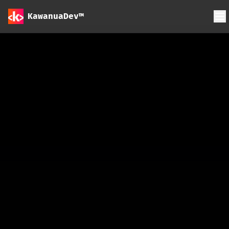
KawanuaDev™